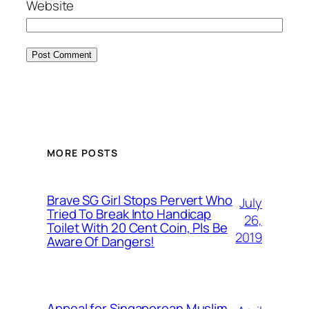
Website
MORE POSTS
Brave SG Girl Stops Pervert Who
July
Tried To Break Into Handicap
26,
Toilet With 20 Cent Coin, Pls Be
2019
Aware Of Dangers!
Appeal for Singaporean Muslim