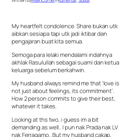
Written by
Rilek1Corner
in
Komentar
, 
Sosial
My heartfelt condolence. Share bukan utk
aibkan sesiapa tapi utk jadi iktibar dan
pengajaran buat kita semua.
Semoga para lelaki mendalami indahnya
akhlak Rasulullah sebagai suami dan ketua
keluarga sebelum berkahwin.
My husband always remind me that ‘love is
not just about feelings, its commitment’.
How 2 person commits to give their best,
whatever it takes.
Looking at ths two, i guess im a bit
demanding as well.. I pun nak Prada nak LV
nak Ferragamo.. But my husband cakap,