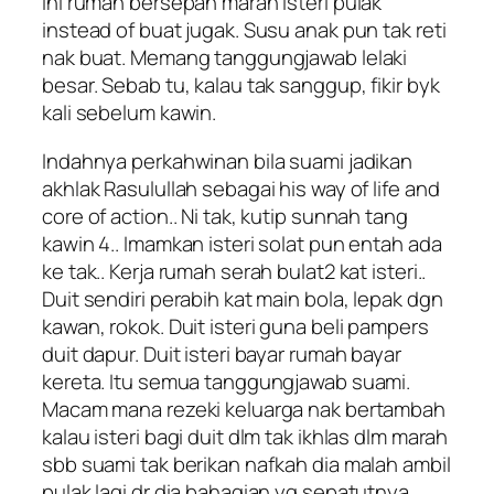
Ini rumah bersepah marah isteri pulak
instead of buat jugak. Susu anak pun tak reti
nak buat. Memang tanggungjawab lelaki
besar. Sebab tu, kalau tak sanggup, fikir byk
kali sebelum kawin.
Indahnya perkahwinan bila suami jadikan
akhlak Rasulullah sebagai his way of life and
core of action.. Ni tak, kutip sunnah tang
kawin 4.. Imamkan isteri solat pun entah ada
ke tak.. Kerja rumah serah bulat2 kat isteri..
Duit sendiri perabih kat main bola, lepak dgn
kawan, rokok. Duit isteri guna beli pampers
duit dapur. Duit isteri bayar rumah bayar
kereta. Itu semua tanggungjawab suami.
Macam mana rezeki keluarga nak bertambah
kalau isteri bagi duit dlm tak ikhlas dlm marah
sbb suami tak berikan nafkah dia malah ambil
pulak lagi dr dia bahagian yg sepatutnya