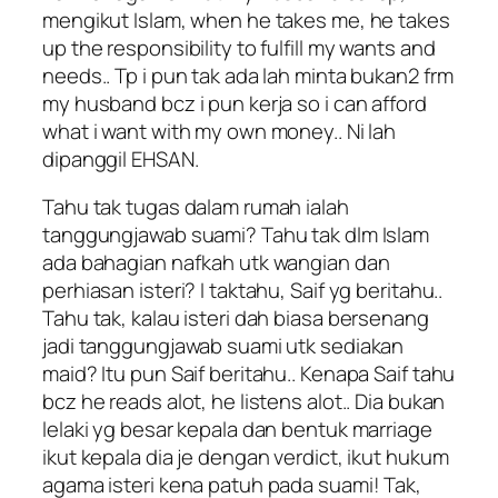
mengikut Islam, when he takes me, he takes
up the responsibility to fulfill my wants and
needs.. Tp i pun tak ada lah minta bukan2 frm
my husband bcz i pun kerja so i can afford
what i want with my own money.. Ni lah
dipanggil EHSAN.
Tahu tak tugas dalam rumah ialah
tanggungjawab suami? Tahu tak dlm Islam
ada bahagian nafkah utk wangian dan
perhiasan isteri? I taktahu, Saif yg beritahu..
Tahu tak, kalau isteri dah biasa bersenang
jadi tanggungjawab suami utk sediakan
maid? Itu pun Saif beritahu.. Kenapa Saif tahu
bcz he reads alot, he listens alot.. Dia bukan
lelaki yg besar kepala dan bentuk marriage
ikut kepala dia je dengan verdict, ikut hukum
agama isteri kena patuh pada suami! Tak,