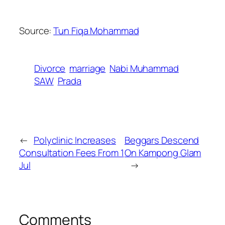
Source:
Tun Fiqa Mohammad
Divorce
marriage
Nabi Muhammad
SAW
Prada
←
Polyclinic Increases
Beggars Descend
Consultation Fees From 1
On Kampong Glam
Jul
→
Comments