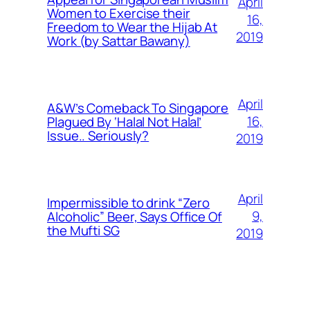
April
Women to Exercise their
16,
Freedom to Wear the Hijab At
2019
Work (by Sattar Bawany)
April
A&W’s Comeback To Singapore
16,
Plagued By ‘Halal Not Halal’
Issue.. Seriously?
2019
April
Impermissible to drink “Zero
9,
Alcoholic” Beer, Says Office Of
the Mufti SG
2019