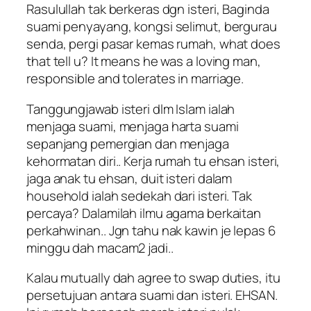
Rasulullah tak berkeras dgn isteri, Baginda
suami penyayang, kongsi selimut, bergurau
senda, pergi pasar kemas rumah, what does
that tell u? It means he was a loving man,
responsible and tolerates in marriage.
Tanggungjawab isteri dlm Islam ialah
menjaga suami, menjaga harta suami
sepanjang pemergian dan menjaga
kehormatan diri.. Kerja rumah tu ehsan isteri,
jaga anak tu ehsan, duit isteri dalam
household ialah sedekah dari isteri. Tak
percaya? Dalamilah ilmu agama berkaitan
perkahwinan.. Jgn tahu nak kawin je lepas 6
minggu dah macam2 jadi..
Kalau mutually dah agree to swap duties, itu
persetujuan antara suami dan isteri. EHSAN.