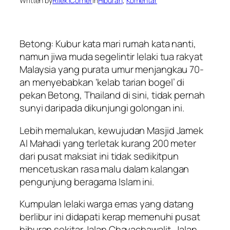
Written by
Rilek1Corner
in
Hiburan
, 
Komentar
Betong: Kubur kata mari rumah kata nanti,
namun jiwa muda segelintir lelaki tua rakyat
Malaysia yang purata umur menjangkau 70-
an menyebabkan ‘kelab tarian bogel’ di
pekan Betong, Thailand di sini, tidak pernah
sunyi daripada dikunjungi golongan ini.
Lebih memalukan, kewujudan Masjid Jamek
Al Mahadi yang terletak kurang 200 meter
dari pusat maksiat ini tidak sedikitpun
mencetuskan rasa malu dalam kalangan
pengunjung beragama Islam ini.
Kumpulan lelaki warga emas yang datang
berlibur ini didapati kerap memenuhi pusat
hiburan sekitar Jalan Chayachawalit, Jalan