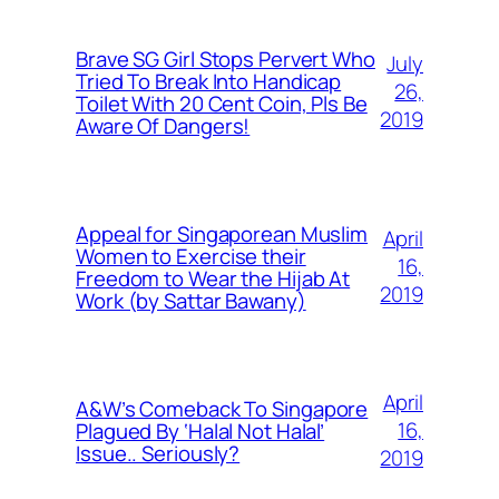
Brave SG Girl Stops Pervert Who
July
Tried To Break Into Handicap
26,
Toilet With 20 Cent Coin, Pls Be
2019
Aware Of Dangers!
Appeal for Singaporean Muslim
April
Women to Exercise their
16,
Freedom to Wear the Hijab At
2019
Work (by Sattar Bawany)
April
A&W’s Comeback To Singapore
16,
Plagued By ‘Halal Not Halal’
Issue.. Seriously?
2019