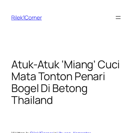
Skip
to
Rilek1Corner
content
Atuk-Atuk ‘Miang’ Cuci
Mata Tonton Penari
Bogel Di Betong
Thailand