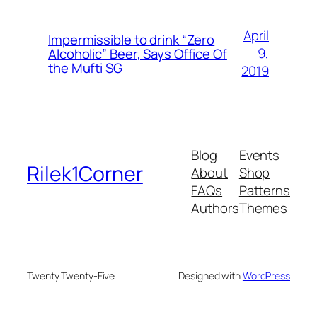
April
Impermissible to drink “Zero
9,
Alcoholic” Beer, Says Office Of
the Mufti SG
2019
Blog
Events
Rilek1Corner
About
Shop
FAQs
Patterns
Authors
Themes
Twenty Twenty-Five
Designed with
WordPress