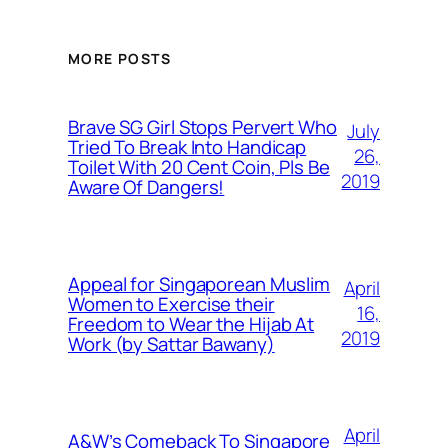
MORE POSTS
Brave SG Girl Stops Pervert Who
July
Tried To Break Into Handicap
26,
Toilet With 20 Cent Coin, Pls Be
2019
Aware Of Dangers!
Appeal for Singaporean Muslim
April
Women to Exercise their
16,
Freedom to Wear the Hijab At
2019
Work (by Sattar Bawany)
April
A&W’s Comeback To Singapore