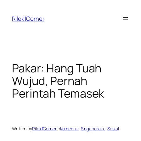
Skip
to
Rilek1Corner
content
Pakar: Hang Tuah
Wujud, Pernah
Perintah Temasek
Written by
Rilek1Corner
in
Komentar
, 
Singapuraku
, 
Sosial