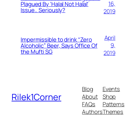
16,
Plagued By ‘Halal Not Halal’
Issue.. Seriously?
2019
April
Impermissible to drink “Zero
9,
Alcoholic” Beer, Says Office Of
the Mufti SG
2019
Blog
Events
Rilek1Corner
About
Shop
FAQs
Patterns
Authors
Themes