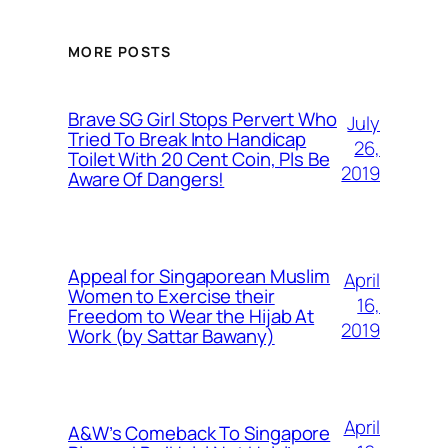
MORE POSTS
Brave SG Girl Stops Pervert Who
July
Tried To Break Into Handicap
26,
Toilet With 20 Cent Coin, Pls Be
2019
Aware Of Dangers!
Appeal for Singaporean Muslim
April
Women to Exercise their
16,
Freedom to Wear the Hijab At
2019
Work (by Sattar Bawany)
April
A&W’s Comeback To Singapore