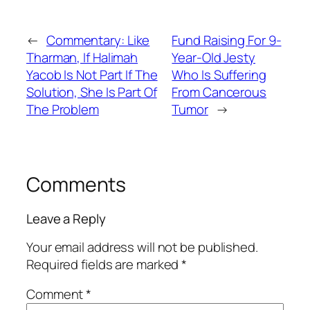
←
Commentary: Like
Fund Raising For 9-
Tharman, If Halimah
Year-Old Jesty
Yacob Is Not Part If The
Who Is Suffering
Solution, She Is Part Of
From Cancerous
The Problem
Tumor
→
Comments
Leave a Reply
Your email address will not be published.
Required fields are marked
*
Comment
*