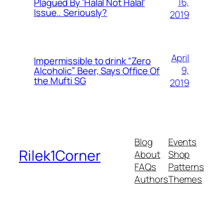
16,
Plagued By ‘Halal Not Halal’
Issue.. Seriously?
2019
April
Impermissible to drink “Zero
9,
Alcoholic” Beer, Says Office Of
the Mufti SG
2019
Blog
Events
Rilek1Corner
About
Shop
FAQs
Patterns
Authors
Themes