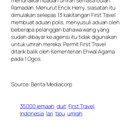
menunaikan ibadah umrah semasa bulan
Ramadan. Menurut Encik Herry, siasatan itu
dimulakan selepas 13 kakitangan First Tavel
membuat aduan polis, menyusuli aduan oleh
beberapa pelanggan bahawa wang yang
sudah dibayar ke agensi itu tidak digunakan
untuk umrah mereka. Permit First Travel
ditarik balik oleh Kementerian Ehwal Agama
pada 1 Ogos.
Source: Berita Mediacorp
35000 jemaah
duit
First Travel
Indonesia
lari
tipu
umrah