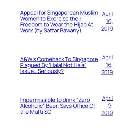
Appeal for Singaporean Muslim
April
Women to Exercise their
16,
Freedom to Wear the Hijab At
2019
Work (by Sattar Bawany)
April
A&W’s Comeback To Singapore
16,
Plagued By ‘Halal Not Halal’
Issue.. Seriously?
2019
April
Impermissible to drink “Zero
9,
Alcoholic” Beer, Says Office Of
the Mufti SG
2019