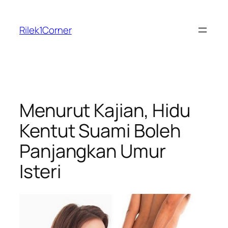
Skip
to
Rilek1Corner
content
Menurut Kajian, Hidu
Kentut Suami Boleh
Panjangkan Umur
Isteri