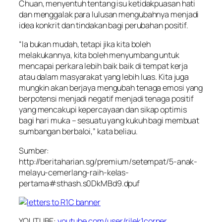
Chuan, menyentuh tentang isu ketidakpuasan hati
dan menggalak para lulusan mengubahnya menjadi
idea konkrit dan tindakan bagi perubahan positif.
“Ia bukan mudah, tetapi jika kita boleh
melakukannya, kita boleh menyumbang untuk
mencapai perkara lebih baik baik di tempat kerja
atau dalam masyarakat yang lebih luas. Kita juga
mungkin akan berjaya mengubah tenaga emosi yang
berpotensi menjadi negatif menjadi tenaga positif
yang mencakupi kepercayaan dan sikap optimis
bagi hari muka – sesuatu yang kukuh bagi membuat
sumbangan berbaloi,” kata beliau.
Sumber:
http://beritaharian.sg/premium/setempat/5-anak-
melayu-cemerlang-raih-kelas-
pertama#sthash.s0DkMBd9.dpuf
YOUTUBE:
youtube.com/user/rilek1corner