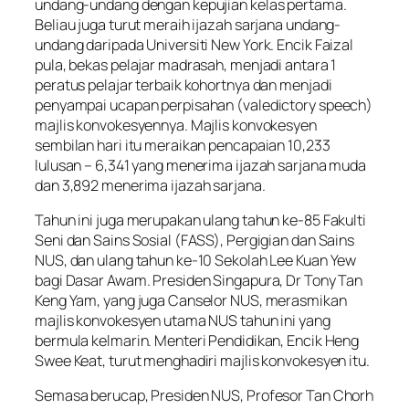
undang-undang dengan kepujian kelas pertama.
Beliau juga turut meraih ijazah sarjana undang-
undang daripada Universiti New York. Encik Faizal
pula, bekas pelajar madrasah, menjadi antara 1
peratus pelajar terbaik kohortnya dan menjadi
penyampai ucapan perpisahan (valedictory speech)
majlis konvokesyennya. Majlis konvokesyen
sembilan hari itu meraikan pencapaian 10,233
lulusan – 6,341 yang menerima ijazah sarjana muda
dan 3,892 menerima ijazah sarjana.
Tahun ini juga merupakan ulang tahun ke-85 Fakulti
Seni dan Sains Sosial (FASS), Pergigian dan Sains
NUS, dan ulang tahun ke-10 Sekolah Lee Kuan Yew
bagi Dasar Awam. Presiden Singapura, Dr Tony Tan
Keng Yam, yang juga Canselor NUS, merasmikan
majlis konvokesyen utama NUS tahun ini yang
bermula kelmarin. Menteri Pendidikan, Encik Heng
Swee Keat, turut menghadiri majlis konvokesyen itu.
Semasa berucap, Presiden NUS, Profesor Tan Chorh