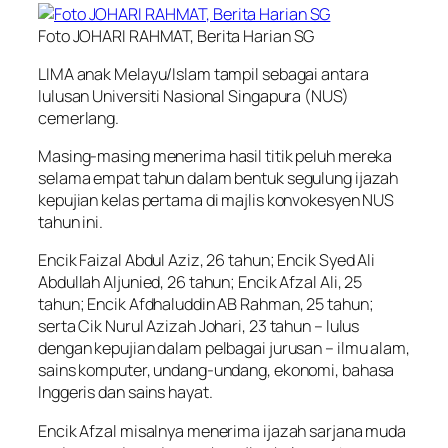
Foto JOHARI RAHMAT, Berita Harian SG
LIMA anak Melayu/Islam tampil sebagai antara
lulusan Universiti Nasional Singapura (NUS)
cemerlang.
Masing-masing menerima hasil titik peluh mereka
selama empat tahun dalam bentuk segulung ijazah
kepujian kelas pertama di majlis konvokesyen NUS
tahun ini.
Encik Faizal Abdul Aziz, 26 tahun; Encik Syed Ali
Abdullah Aljunied, 26 tahun; Encik Afzal Ali, 25
tahun; Encik Afdhaluddin AB Rahman, 25 tahun;
serta Cik Nurul Azizah Johari, 23 tahun – lulus
dengan kepujian dalam pelbagai jurusan – ilmu alam,
sains komputer, undang-undang, ekonomi, bahasa
Inggeris dan sains hayat.
Encik Afzal misalnya menerima ijazah sarjana muda