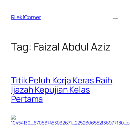
Skip
to
Rilek1Corner
content
Tag:
Faizal Abdul Aziz
Titik Peluh Kerja Keras Raih
Ijazah Kepujian Kelas
Pertama