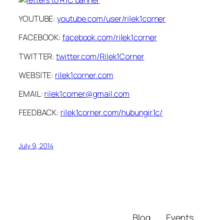
YOUTUBE:
youtube.com/user/rilek1corner
FACEBOOK:
facebook.com/rilek1corner
TWITTER:
twitter.com/Rilek1Corner
WEBSITE:
rilek1corner.com
EMAIL:
rilek1corner@gmail.com
FEEDBACK:
rilek1corner.com/hubungir1c/
July 9, 2014
Blog
Events