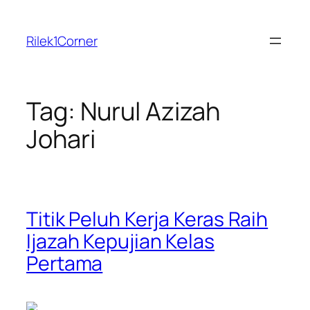
Skip
to
Rilek1Corner
content
Tag:
Nurul Azizah
Johari
Titik Peluh Kerja Keras Raih
Ijazah Kepujian Kelas
Pertama