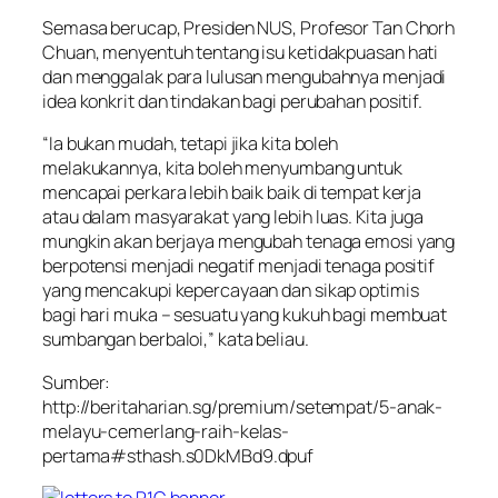
Semasa berucap, Presiden NUS, Profesor Tan Chorh
Chuan, menyentuh tentang isu ketidakpuasan hati
dan menggalak para lulusan mengubahnya menjadi
idea konkrit dan tindakan bagi perubahan positif.
“Ia bukan mudah, tetapi jika kita boleh
melakukannya, kita boleh menyumbang untuk
mencapai perkara lebih baik baik di tempat kerja
atau dalam masyarakat yang lebih luas. Kita juga
mungkin akan berjaya mengubah tenaga emosi yang
berpotensi menjadi negatif menjadi tenaga positif
yang mencakupi kepercayaan dan sikap optimis
bagi hari muka – sesuatu yang kukuh bagi membuat
sumbangan berbaloi,” kata beliau.
Sumber:
http://beritaharian.sg/premium/setempat/5-anak-
melayu-cemerlang-raih-kelas-
pertama#sthash.s0DkMBd9.dpuf