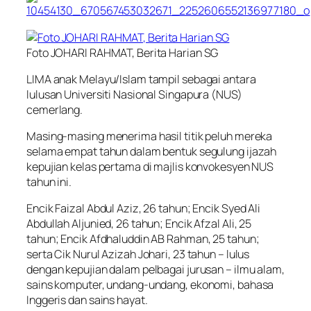
Foto JOHARI RAHMAT, Berita Harian SG
LIMA anak Melayu/Islam tampil sebagai antara
lulusan Universiti Nasional Singapura (NUS)
cemerlang.
Masing-masing menerima hasil titik peluh mereka
selama empat tahun dalam bentuk segulung ijazah
kepujian kelas pertama di majlis konvokesyen NUS
tahun ini.
Encik Faizal Abdul Aziz, 26 tahun; Encik Syed Ali
Abdullah Aljunied, 26 tahun; Encik Afzal Ali, 25
tahun; Encik Afdhaluddin AB Rahman, 25 tahun;
serta Cik Nurul Azizah Johari, 23 tahun – lulus
dengan kepujian dalam pelbagai jurusan – ilmu alam,
sains komputer, undang-undang, ekonomi, bahasa
Inggeris dan sains hayat.