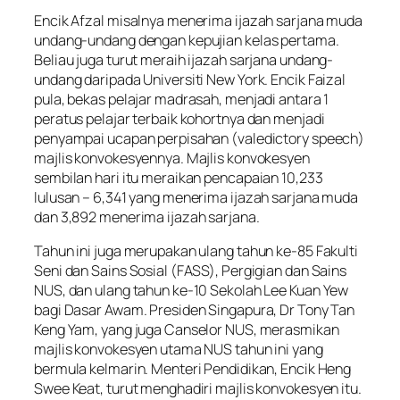
Encik Afzal misalnya menerima ijazah sarjana muda
undang-undang dengan kepujian kelas pertama.
Beliau juga turut meraih ijazah sarjana undang-
undang daripada Universiti New York. Encik Faizal
pula, bekas pelajar madrasah, menjadi antara 1
peratus pelajar terbaik kohortnya dan menjadi
penyampai ucapan perpisahan (valedictory speech)
majlis konvokesyennya. Majlis konvokesyen
sembilan hari itu meraikan pencapaian 10,233
lulusan – 6,341 yang menerima ijazah sarjana muda
dan 3,892 menerima ijazah sarjana.
Tahun ini juga merupakan ulang tahun ke-85 Fakulti
Seni dan Sains Sosial (FASS), Pergigian dan Sains
NUS, dan ulang tahun ke-10 Sekolah Lee Kuan Yew
bagi Dasar Awam. Presiden Singapura, Dr Tony Tan
Keng Yam, yang juga Canselor NUS, merasmikan
majlis konvokesyen utama NUS tahun ini yang
bermula kelmarin. Menteri Pendidikan, Encik Heng
Swee Keat, turut menghadiri majlis konvokesyen itu.