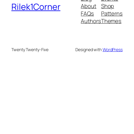
Rilek1Corner
About
Shop
FAQs
Patterns
Authors
Themes
Twenty Twenty-Five
Designed with
WordPress
onusu