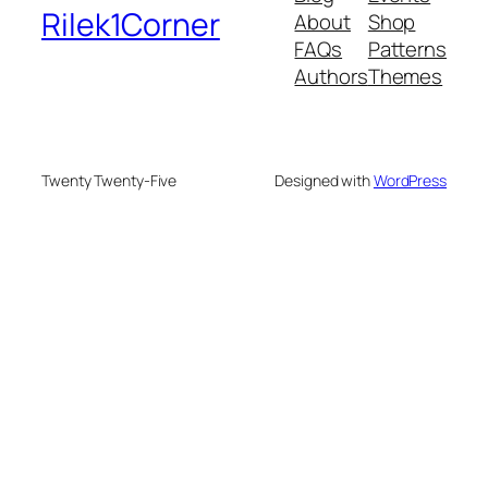
Rilek1Corner
About
Shop
FAQs
Patterns
Authors
Themes
Twenty Twenty-Five
Designed with
WordPress
onusu