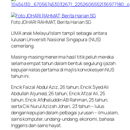
Foto JOHARI RAHMAT, Berita Harian SG
LIMA anak Melayu/Islam tampil sebagai antara
lulusan Universiti Nasional Singapura (NUS)
cemerlang.
Masing-masing menerima hasil titik peluh mereka
selama empat tahun dalam bentuk segulung ijazah
kepujian kelas pertama di majlis konvokesyen NUS
tahun ini.
Encik Faizal Abdul Aziz, 26 tahun; Encik Syed Ali
Abdullah Aljunied, 26 tahun; Encik Afzal Ali, 25
tahun; Encik Afdhaluddin AB Rahman, 25 tahun;
serta Cik Nurul Azizah Johari, 23 tahun – lulus
dengan kepujian dalam pelbagai jurusan – ilmu alam,
sains komputer, undang-undang, ekonomi, bahasa
Inggeris dan sains hayat.