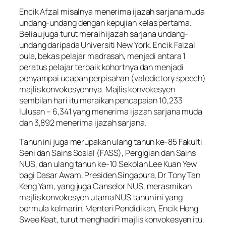
Encik Afzal misalnya menerima ijazah sarjana muda
undang-undang dengan kepujian kelas pertama.
Beliau juga turut meraih ijazah sarjana undang-
undang daripada Universiti New York. Encik Faizal
pula, bekas pelajar madrasah, menjadi antara 1
peratus pelajar terbaik kohortnya dan menjadi
penyampai ucapan perpisahan (valedictory speech)
majlis konvokesyennya. Majlis konvokesyen
sembilan hari itu meraikan pencapaian 10,233
lulusan – 6,341 yang menerima ijazah sarjana muda
dan 3,892 menerima ijazah sarjana.
Tahun ini juga merupakan ulang tahun ke-85 Fakulti
Seni dan Sains Sosial (FASS), Pergigian dan Sains
NUS, dan ulang tahun ke-10 Sekolah Lee Kuan Yew
bagi Dasar Awam. Presiden Singapura, Dr Tony Tan
Keng Yam, yang juga Canselor NUS, merasmikan
majlis konvokesyen utama NUS tahun ini yang
bermula kelmarin. Menteri Pendidikan, Encik Heng
Swee Keat, turut menghadiri majlis konvokesyen itu.