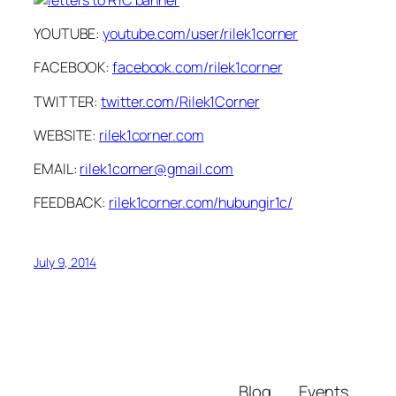
YOUTUBE:
youtube.com/user/rilek1corner
FACEBOOK:
facebook.com/rilek1corner
TWITTER:
twitter.com/Rilek1Corner
WEBSITE:
rilek1corner.com
EMAIL:
rilek1corner@gmail.com
FEEDBACK:
rilek1corner.com/hubungir1c/
July 9, 2014
Blog
Events