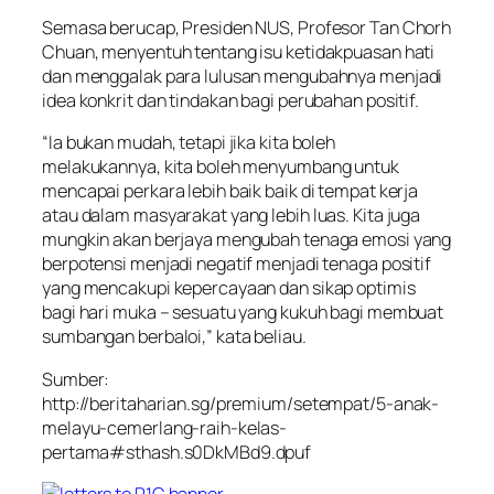
Semasa berucap, Presiden NUS, Profesor Tan Chorh
Chuan, menyentuh tentang isu ketidakpuasan hati
dan menggalak para lulusan mengubahnya menjadi
idea konkrit dan tindakan bagi perubahan positif.
“Ia bukan mudah, tetapi jika kita boleh
melakukannya, kita boleh menyumbang untuk
mencapai perkara lebih baik baik di tempat kerja
atau dalam masyarakat yang lebih luas. Kita juga
mungkin akan berjaya mengubah tenaga emosi yang
berpotensi menjadi negatif menjadi tenaga positif
yang mencakupi kepercayaan dan sikap optimis
bagi hari muka – sesuatu yang kukuh bagi membuat
sumbangan berbaloi,” kata beliau.
Sumber:
http://beritaharian.sg/premium/setempat/5-anak-
melayu-cemerlang-raih-kelas-
pertama#sthash.s0DkMBd9.dpuf