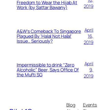
Freedom to Wear the Hijab At
2019
Work (by Sattar Bawany)
April
A&W’s Comeback To Singapore
16,
Plagued By ‘Halal Not Halal’
Issue.. Seriously?
2019
April
Impermissible to drink “Zero
9,
Alcoholic” Beer, Says Office Of
the Mufti SG
2019
Blog
Events