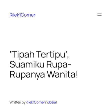
Skip
to
Rilek1Corner
content
‘Tipah Tertipu’,
Suamiku Rupa-
Rupanya Wanita!
Written by
Rilek1Corner
in
Sosial