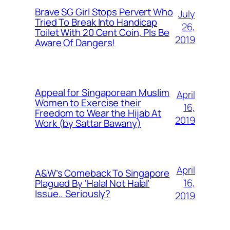
Brave SG Girl Stops Pervert Who
July
Tried To Break Into Handicap
26,
Toilet With 20 Cent Coin, Pls Be
2019
Aware Of Dangers!
Appeal for Singaporean Muslim
April
Women to Exercise their
16,
Freedom to Wear the Hijab At
2019
Work (by Sattar Bawany)
April
A&W’s Comeback To Singapore
16,
Plagued By ‘Halal Not Halal’
Issue.. Seriously?
2019