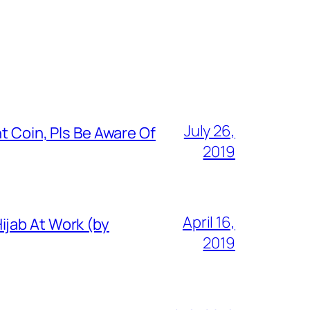
July 26,
t Coin, Pls Be Aware Of
2019
April 16,
ijab At Work (by
2019