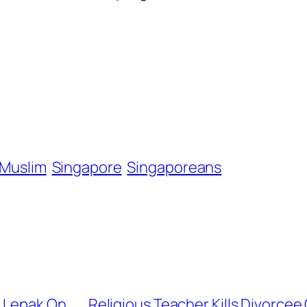
Muslim
Singapore
Singaporeans
e Lepak On
Religious Teacher Kills Divorcee