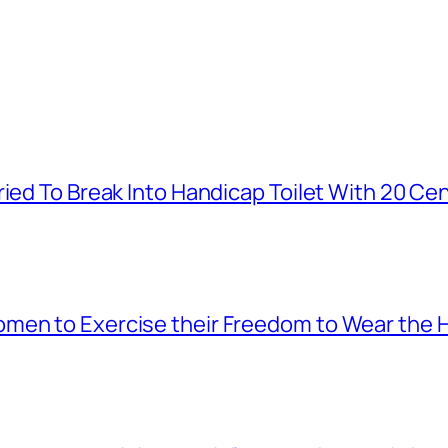
ied To Break Into Handicap Toilet With 20 Cen
men to Exercise their Freedom to Wear the H