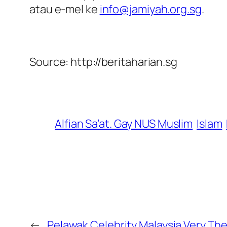
atau e-mel ke
info@jamiyah.org.sg
.
Source: http://beritaharian.sg
Alfian Sa’at. Gay NUS Muslim
Islam
←
Pelawak Celebrity Malaysia Very Th