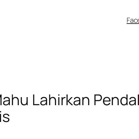
Fac
Mahu Lahirkan Penda
is