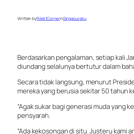
Written by
Rilek1Corner
in
Singapuraku
Berdasarkan pengalaman, setiap kali 
diundang selalunya bertutur dalam bah
Secara tidak langsung, menurut Presid
mereka yang berusia sekitar 50 tahun k
“Agak sukar bagi generasi muda yang 
pensyarah.
“Ada kekosongan di situ. Justeru kami