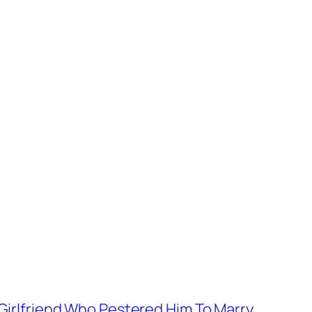
 Girlfriend Who Pestered Him To Marry