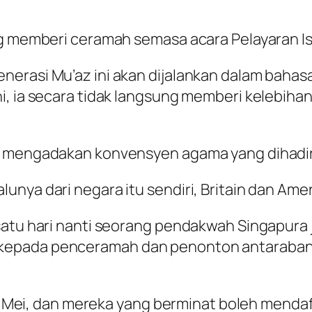
ng memberi ceramah semasa acara Pelayaran Is
enerasi Mu’az ini akan dijalankan dalam bah
i, ia secara tidak langsung memberi kelebiha
g mengadakan konvensyen agama yang dihadiri
nya dari negara itu sendiri, Britain dan Amer
 satu hari nanti seorang pendakwah Singapur
epada penceramah dan penonton antarabangs
, 7 Mei, dan mereka yang berminat boleh mendaf