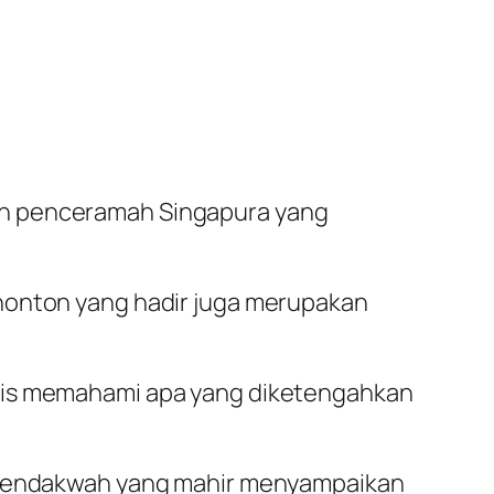
an penceramah Singapura yang
enonton yang hadir juga merupakan
eris memahami apa yang diketengahkan
k pendakwah yang mahir menyampaikan