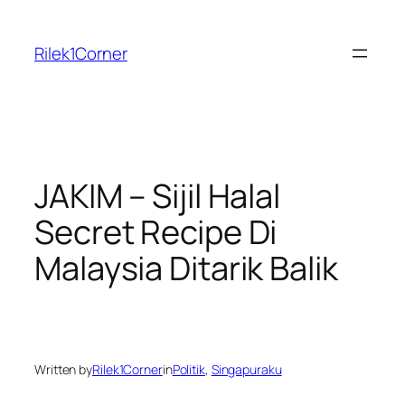
Skip
to
Rilek1Corner
content
JAKIM – Sijil Halal
Secret Recipe Di
Malaysia Ditarik Balik
Written by
Rilek1Corner
in
Politik
, 
Singapuraku