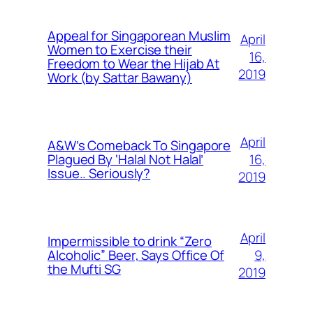
Appeal for Singaporean Muslim
April
Women to Exercise their
16,
Freedom to Wear the Hijab At
2019
Work (by Sattar Bawany)
April
A&W’s Comeback To Singapore
16,
Plagued By ‘Halal Not Halal’
Issue.. Seriously?
2019
April
Impermissible to drink “Zero
9,
Alcoholic” Beer, Says Office Of
the Mufti SG
2019