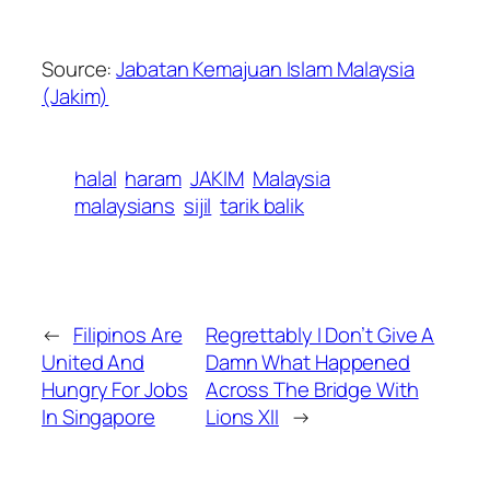
Source:
Jabatan Kemajuan Islam Malaysia
(Jakim)
halal
haram
JAKIM
Malaysia
malaysians
sijil
tarik balik
←
Filipinos Are
Regrettably I Don’t Give A
United And
Damn What Happened
Hungry For Jobs
Across The Bridge With
In Singapore
Lions XII
→