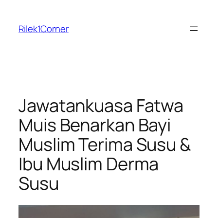
Skip
to
Rilek1Corner
content
Jawatankuasa Fatwa
Muis Benarkan Bayi
Muslim Terima Susu &
Ibu Muslim Derma
Susu