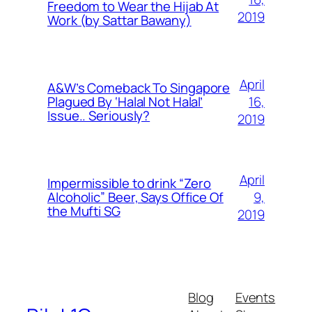
Freedom to Wear the Hijab At
2019
Work (by Sattar Bawany)
April
A&W’s Comeback To Singapore
16,
Plagued By ‘Halal Not Halal’
Issue.. Seriously?
2019
April
Impermissible to drink “Zero
9,
Alcoholic” Beer, Says Office Of
the Mufti SG
2019
Blog
Events