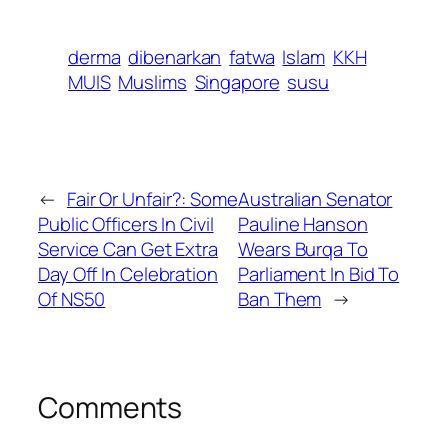
derma
dibenarkan
fatwa
Islam
KKH
MUIS
Muslims
Singapore
susu
←
Fair Or Unfair?: Some
Australian Senator
Public Officers In Civil
Pauline Hanson
Service Can Get Extra
Wears Burqa To
Day Off In Celebration
Parliament In Bid To
Of NS50
Ban Them
→
Comments