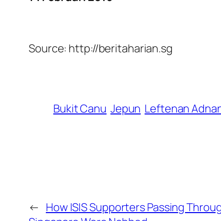
Source: http://beritaharian.sg
Bukit Canu
Jepun
Leftenan Adna
←
How ISIS Supporters Passing Throu