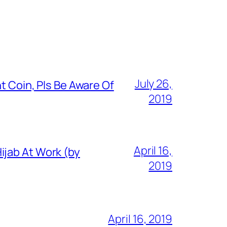
July 26,
t Coin, Pls Be Aware Of
2019
April 16,
ijab At Work (by
2019
April 16, 2019