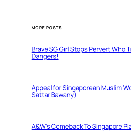
MORE POSTS
Brave SG Girl Stops Pervert Who Tr
Dangers!
Appeal for Singaporean Muslim Wo
Sattar Bawany)
A&W’s Comeback To Singapore Plagu