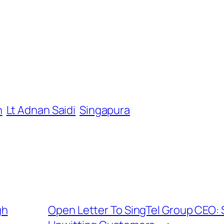
n
Lt Adnan Saidi
Singapura
gh
Open Letter To SingTel Group CEO: