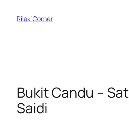
Skip
to
Rilek1Corner
content
Bukit Candu – Sa
Saidi